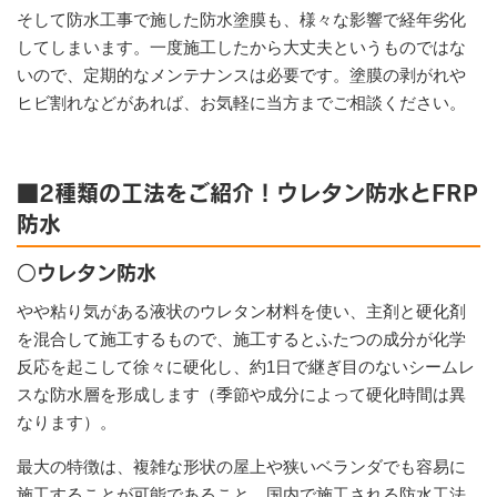
そして防水工事で施した防水塗膜も、様々な影響で経年劣化
してしまいます。一度施工したから大丈夫というものではな
いので、定期的なメンテナンスは必要です。塗膜の剥がれや
ヒビ割れなどがあれば、お気軽に当方までご相談ください。
■2種類の工法をご紹介！ウレタン防水とFRP
防水
○ウレタン防水
やや粘り気がある液状のウレタン材料を使い、主剤と硬化剤
を混合して施工するもので、施工するとふたつの成分が化学
反応を起こして徐々に硬化し、約1日で継ぎ目のないシームレ
スな防水層を形成します（季節や成分によって硬化時間は異
なります）。
最大の特徴は、複雑な形状の屋上や狭いベランダでも容易に
施工することが可能であること。国内で施工される防水工法