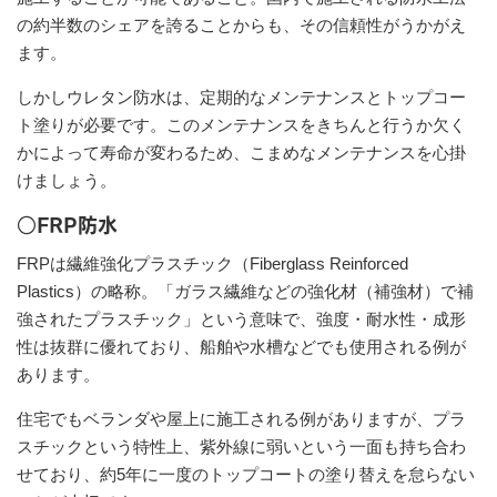
の約半数のシェアを誇ることからも、その信頼性がうかがえ
ます。
しかしウレタン防水は、定期的なメンテナンスとトップコー
ト塗りが必要です。このメンテナンスをきちんと行うか欠く
かによって寿命が変わるため、こまめなメンテナンスを心掛
けましょう。
○FRP防水
FRPは繊維強化プラスチック（Fiberglass Reinforced
Plastics）の略称。「ガラス繊維などの強化材（補強材）で補
強されたプラスチック」という意味で、強度・耐水性・成形
性は抜群に優れており、船舶や水槽などでも使用される例が
あります。
住宅でもベランダや屋上に施工される例がありますが、プラ
スチックという特性上、紫外線に弱いという一面も持ち合わ
せており、約5年に一度のトップコートの塗り替えを怠らない